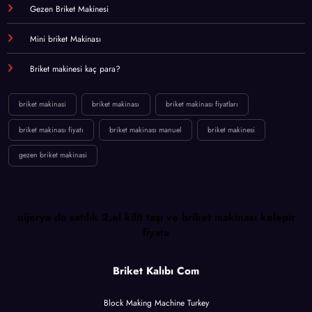
Gezen Briket Makinesi
Mini briket Makinası
Briket makinesi kaç para?
briket makinasi
briket makinası
briket makinası fiyatları
briket makinası fiyatı
briket makinası manuel
briket makinesi
gezen briket makinasi
nijerya da satılık 2.el kilit taşı ve briket makinası kelepir
fiyata
Briket Kalıbı Com
Block Making Machine Turkey