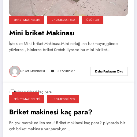
BRIKET MAKINELERI
UNCATEGORIZED
ÜRÜNLER
Mini briket Makinası
İşte size Mini briket Makinası.Mini olduğuna bakmayın,günde
yüzlerce , binlerce briket üretebiliyor.ve bu mini biriket…
Briket Makinası
0 Yorumlar
Daha Fazlasını Oku
04/19/2025
BRIKET MAKINELERI
UNCATEGORIZED
Briket makinesi kaç para?
En çok merak edilen soru! Briket makinesi kaç para? piyasada bir
çok briket makinası var,ancak,en…