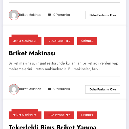
Briket Makinası
0 Yorumlar
Daha Fazlasını Oku
03/22/2025
BRIKET MAKINELERI
UNCATEGORIZED
ÜRÜNLER
Briket Makinası
Briket makinası, inşaat sektöründe kullanılan briket adı verilen yapı
malzemelerini üreten makinelerdir. Bu makineler, farklı…
Briket Makinası
2 Yorumlar
Daha Fazlasını Oku
03/03/2025
BRIKET MAKINELERI
UNCATEGORIZED
ÜRÜNLER
Tekerlekli Bims Briket Yapma