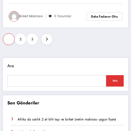
Briket Makinası
0 Yorumlar
Daha Fazlasını Oku
Yazı
1
2
3
sayfalaması
Ara
Ara
Son Gönderiler
Afrika da satılık 2.el kilit taşı ve briket üretim makinası uygun fiyata