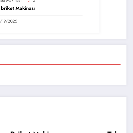
iket Makinası
0
 briket Makinası
/19/2025