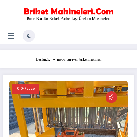
İçeriğe
atla
Başlangıç
mobil yürüyen briket makinası
10/04/2025