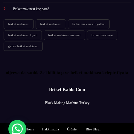
Briket makinesi kaç para?
briket makinasi
briket makinası
briket makinası fiyatları
briket makinası fiyatı
briket makinası manuel
briket makinesi
gezen briket makinasi
nijerya da satılık 2.el kilit taşı ve briket makinası kelepir fiyata
Briket Kalıbı Com
Block Making Machine Turkey
Home
Hakkımızda
Ürünler
Bize Ulaşın