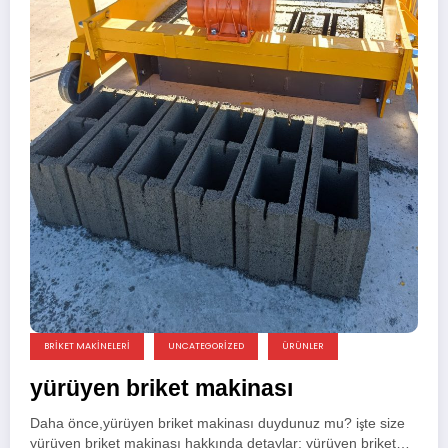
BRIKET MAKINELERI
UNCATEGORIZED
ÜRÜNLER
yürüyen briket makinası
Daha önce,yürüyen briket makinası duydunuz mu? işte size
yürüyen briket makinası hakkında detaylar; yürüyen briket…