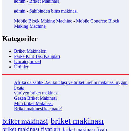
admin
-
Briket Makinası
admin
-
Sahibinden bims makinası
Mobile Block Making Machine
-
Mobile Concrete Block
Making Machine
Kategoriler
Briket Makineleri
Parke Kilit Taşı Kalıpları
Uncategorized
Ürünler
Afrika da satılık 2.el kilit taşı ve briket üretim makinası uygun
fiyata
yürüyen briket makinası
Gezen Briket Makinesi
Mini briket Makinası
Briket makinesi kaç para?
briket makinası
briket makinasi
briket makinası fiyatları
briket makinası fiyatı