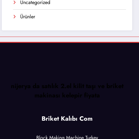
Uncategorized
Ürünler
nijerya da satılık 2.el kilit taşı ve briket
makinası kelepir fiyata
Briket Kalıbı Com
Block Making Machine Turkey