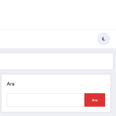
Ara
Ara