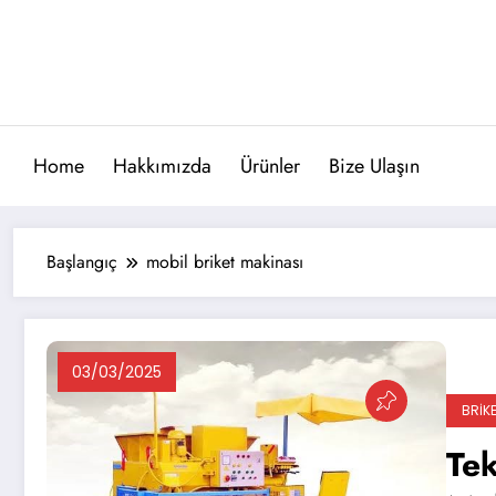
İçeriğe
atla
Home
Hakkımızda
Ürünler
Bize Ulaşın
Başlangıç
mobil briket makinası
03/03/2025
BRIKE
Tek