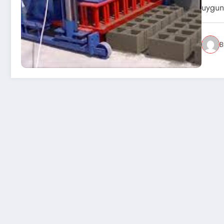
uygun
B