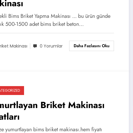
kinası
lekli Bims Briket Yapma Makinası ... bu ürün günde
şık 500-1500 adet bims briket beton…
Daha Fazlasını Oku
riket Makinası
0 Yorumlar
TEGORIZED
urtlayan Briket Makinası
atları
ize yumurtlayan bims briket makinası.hem fiyatı