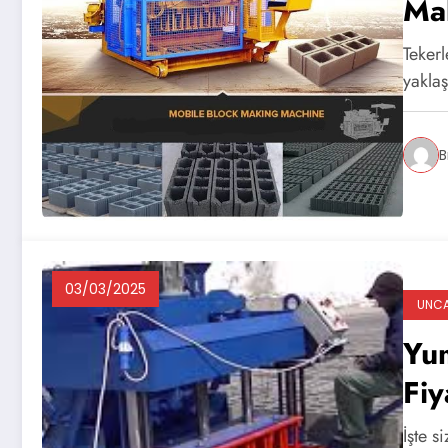
Ma
Teker
yakla
B
03/03/2025
UNCA
Yum
Fiy
İşte s