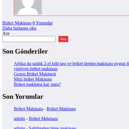
Briket Makinası
0 Yorumlar
Daha fazlasını oku
Ara
Ara
Son Gönderiler
Afrika da satılık 2.el kilit taşı ve briket üretim makinası uygun f
yürüyen briket makinası
Gezen Briket Makinesi
Mini briket Makinası
Briket makinesi kaç para?
Son Yorumlar
Briket Makinası
-
Briket Makinası
admin
-
Briket Makinası
admin
-
Sahibinden bims makinası