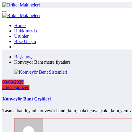
İçeriğe
atla
Home
Hakkımızda
Ürünler
Bize Ulaşın
Başlangıç
Konveyör Bant metre fiyatları
03/03/2025
Uncategorized
Konveyör Bant Çeşitleri
Taşıma bandı,yani konveyör bandı,kutu, paket,çuval,çakıl,kum,yem 