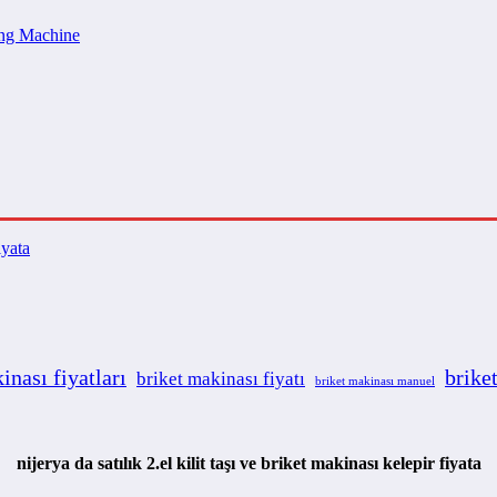
ng Machine
iyata
inası fiyatları
brike
briket makinası fiyatı
briket makinası manuel
nijerya da satılık 2.el kilit taşı ve briket makinası kelepir fiyata