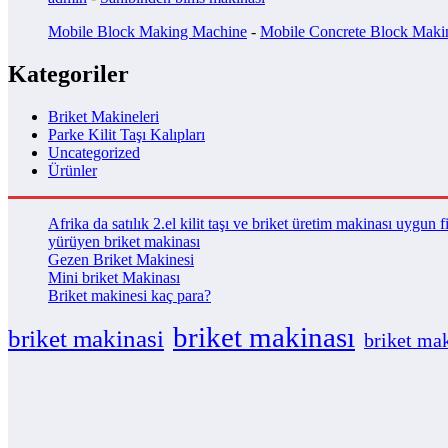
Mobile Block Making Machine
-
Mobile Concrete Block Maki
Kategoriler
Briket Makineleri
Parke Kilit Taşı Kalıpları
Uncategorized
Ürünler
Afrika da satılık 2.el kilit taşı ve briket üretim makinası uygun f
yürüyen briket makinası
Gezen Briket Makinesi
Mini briket Makinası
Briket makinesi kaç para?
briket makinası
briket makinasi
briket mak