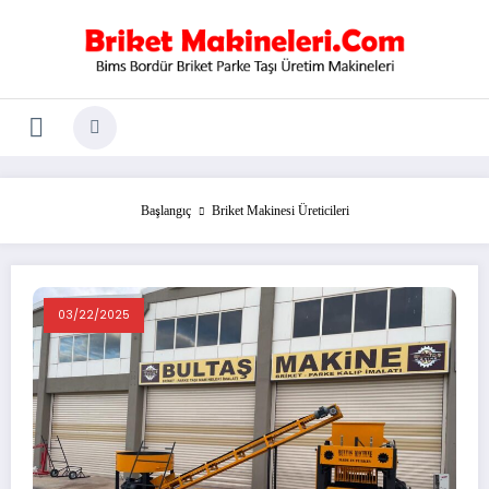
İçeriğe
atla
Başlangıç
Briket Makinesi Üreticileri
03/22/2025