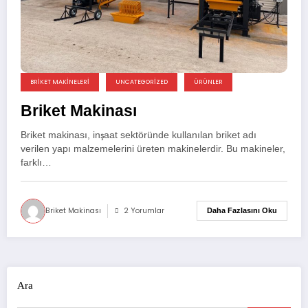
BRIKET MAKINELERI
UNCATEGORIZED
ÜRÜNLER
Briket Makinası
Briket makinası, inşaat sektöründe kullanılan briket adı
verilen yapı malzemelerini üreten makinelerdir. Bu makineler,
farklı…
Briket Makinası
2 Yorumlar
Daha Fazlasını Oku
Ara