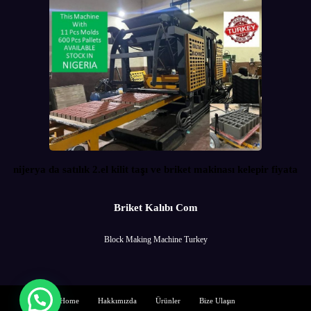
nijerya da satılık 2.el kilit taşı ve briket makinası kelepir fiyata
Briket Kalıbı Com
Block Making Machine Turkey
Home
Hakkımızda
Ürünler
Bize Ulaşın