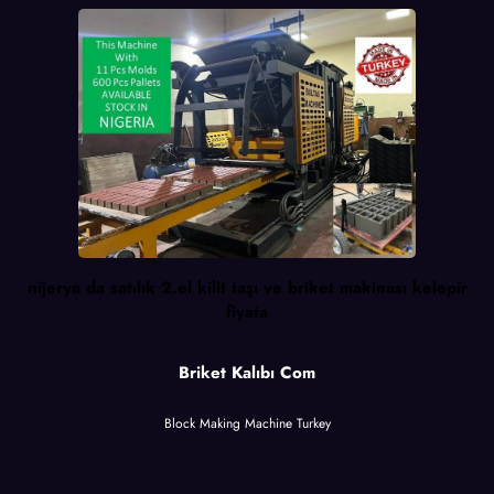
nijerya da satılık 2.el kilit taşı ve briket makinası kelepir
fiyata
Briket Kalıbı Com
Block Making Machine Turkey