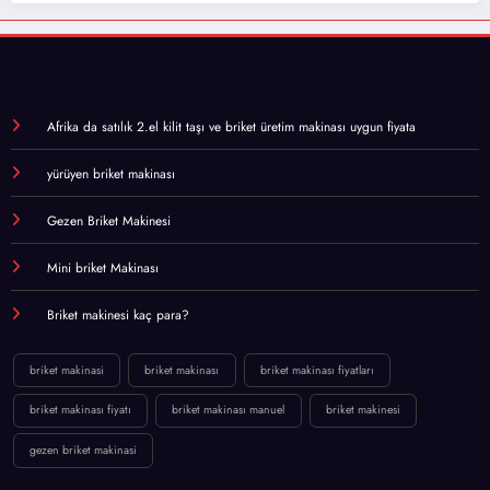
Afrika da satılık 2.el kilit taşı ve briket üretim makinası uygun fiyata
yürüyen briket makinası
Gezen Briket Makinesi
Mini briket Makinası
Briket makinesi kaç para?
briket makinasi
briket makinası
briket makinası fiyatları
briket makinası fiyatı
briket makinası manuel
briket makinesi
gezen briket makinasi