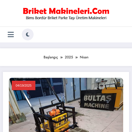
İçeriğe
atla
Başlangıç
2025
Nisan
04/19/2025